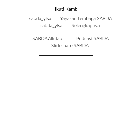
Ikuti Kami:
sabda_ylsa
Yayasan Lembaga SABDA
sabda_ylsa
Selengkapnya
SABDA Alkitab
Podcast SABDA
Slideshare SABDA
KONTAK
|
PARTISIPASI
|
DONASI
Copyright
© 2003 -
2026
Yayasan Lembaga SABDA
(YLSA).
All Rights Reserved.
Bank BCA Cabang Pasar Legi Solo - No. Rekening:
0790266579 - a.n. Yulia Oeniyati
WA:
0881-2979-100
| Email:
ylsa@sabda.org
| Situs:
ylsa.org
-
sabda.org