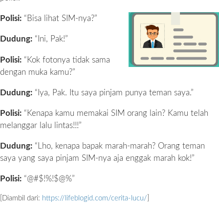
Polisi:
“Bisa lihat SIM-nya?”
Dudung:
“Ini, Pak!”
Polisi:
“Kok fotonya tidak sama
dengan muka kamu?”
Dudung:
“Iya, Pak. Itu saya pinjam punya teman saya.”
Polisi:
“Kenapa kamu memakai SIM orang lain? Kamu telah
melanggar lalu lintas!!!”
Dudung:
“Lho, kenapa bapak marah-marah? Orang teman
saya yang saya pinjam SIM-nya aja enggak marah kok!”
Polisi:
“@#$!%!$@%”
[Diambil dari:
https://lifeblogid.com/cerita-lucu/
]