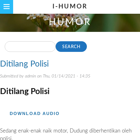
Skip
I-HUMOR
to
HUMOR
main
content
Search
Ditilang Polisi
Submitted by
admin
on
Thu, 01/14/2021 - 14:35
Ditilang Polisi
DOWNLOAD AUDIO
Sedang enak-enak naik motor, Dudung diberhentikan oleh
polisi.