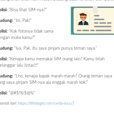
lisi:
“Bisa lihat SIM-nya?”
udung:
“Ini, Pak!”
lisi:
“Kok fotonya tidak sama
engan muka kamu?”
udung:
“Iya, Pak. Itu saya pinjam punya teman saya.”
lisi:
“Kenapa kamu memakai SIM orang lain? Kamu telah
langgar lalu lintas!!!”
udung:
“Lho, kenapa bapak marah-marah? Orang teman saya
ang saya pinjam SIM-nya aja enggak marah kok!”
lisi:
“@#$!%!$@%”
iambil dari:
https://lifeblogid.com/cerita-lucu/
]