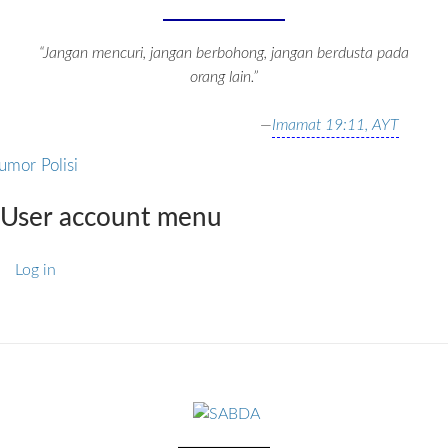
“Jangan mencuri, jangan berbohong, jangan berdusta pada
orang lain.”
—
Imamat 19:11, AYT
umor Polisi
User account menu
Log in