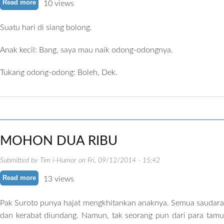
Read more
about ANAK KECIL NAIK ODONG-ODONG
10 views
Suatu hari di siang bolong.
Anak kecil: Bang, saya mau naik odong-odongnya.
Tukang odong-odong: Boleh, Dek.
MOHON DUA RIBU
Submitted by
Tim i-Humor
on
Fri, 09/12/2014 - 15:42
Read more
about MOHON DUA RIBU
13 views
Pak Suroto punya hajat mengkhitankan anaknya. Semua saudara
dan kerabat diundang. Namun, tak seorang pun dari para tamu