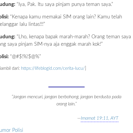
udung:
“Iya, Pak. Itu saya pinjam punya teman saya.”
lisi:
“Kenapa kamu memakai SIM orang lain? Kamu telah
langgar lalu lintas!!!”
udung:
“Lho, kenapa bapak marah-marah? Orang teman saya
ang saya pinjam SIM-nya aja enggak marah kok!”
lisi:
“@#$!%!$@%”
iambil dari:
https://lifeblogid.com/cerita-lucu/
]
“Jangan mencuri, jangan berbohong, jangan berdusta pada
orang lain.”
—
Imamat 19:11, AYT
umor Polisi