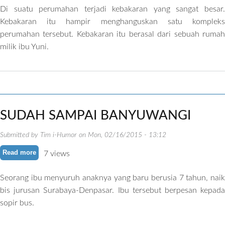
Di suatu perumahan terjadi kebakaran yang sangat besar.
Kebakaran itu hampir menghanguskan satu kompleks
perumahan tersebut. Kebakaran itu berasal dari sebuah rumah
milik ibu Yuni.
SUDAH SAMPAI BANYUWANGI
Submitted by
Tim i-Humor
on
Mon, 02/16/2015 - 13:12
Read more
about SUDAH SAMPAI BANYUWANGI
7 views
Seorang ibu menyuruh anaknya yang baru berusia 7 tahun, naik
bis jurusan Surabaya-Denpasar. Ibu tersebut berpesan kepada
sopir bus.