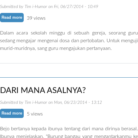
Submitted by
Tim i-Humor
on
Fri, 06/27/2014 - 10:49
Read more
about PENGAMPUNAN DOSA
39 views
Dalam acara sekolah minggu di sebuah gereja, seorang guru
sedang mengajar mengenai dosa dan pertobatan. Untuk menguji
murid-muridnya, sang guru mengajukan pertanyaan.
DARI MANA ASALNYA?
Submitted by
Tim i-Humor
on
Mon, 06/23/2014 - 13:12
Read more
about DARI MANA ASALNYA?
5 views
Bejo bertanya kepada ibunya tentang dari mana dirinya berasal.
Ibunya menjelaskan, "Burung bangau yang mengantarkanmu ke