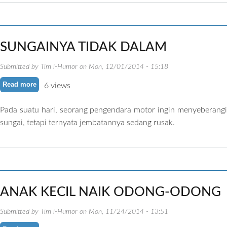
SUNGAINYA TIDAK DALAM
Submitted by
Tim i-Humor
on
Mon, 12/01/2014 - 15:18
Read more
about SUNGAINYA TIDAK DALAM
6 views
Pada suatu hari, seorang pengendara motor ingin menyeberangi
sungai, tetapi ternyata jembatannya sedang rusak.
ANAK KECIL NAIK ODONG-ODONG
Submitted by
Tim i-Humor
on
Mon, 11/24/2014 - 13:51