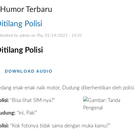
Humor Terbaru
itilang Polisi
bmitted by
admin
on
Thu, 01/14/2021 - 14:35
itilang Polisi
DOWNLOAD AUDIO
edang enak-enak naik motor, Dudung diberhentikan oleh polisi
lisi:
“Bisa lihat SIM-nya?”
udung:
“Ini, Pak!”
lisi:
“Kok fotonya tidak sama dengan muka kamu?”