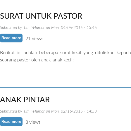
SURAT UNTUK PASTOR
Submitted by
Tim i-Humor
on
Mon, 04/06/2015 - 13:46
Read more
about SURAT UNTUK PASTOR
21 views
Berikut ini adalah beberapa surat kecil yang dituliskan kepada
seorang pastor oleh anak-anak kecil:
ANAK PINTAR
Submitted by
Tim i-Humor
on
Mon, 02/16/2015 - 14:53
Read more
about ANAK PINTAR
8 views