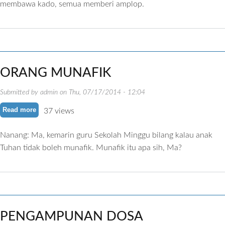
membawa kado, semua memberi amplop.
ORANG MUNAFIK
Submitted by
admin
on
Thu, 07/17/2014 - 12:04
Read more
about ORANG MUNAFIK
37 views
Nanang: Ma, kemarin guru Sekolah Minggu bilang kalau anak
Tuhan tidak boleh munafik. Munafik itu apa sih, Ma?
PENGAMPUNAN DOSA