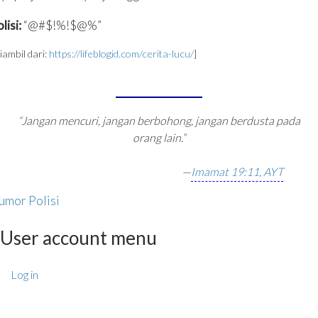
lisi:
“@#$!%!$@%”
iambil dari:
https://lifeblogid.com/cerita-lucu/
]
“Jangan mencuri, jangan berbohong, jangan berdusta pada
orang lain.”
—
Imamat 19:11, AYT
umor Polisi
User account menu
Log in