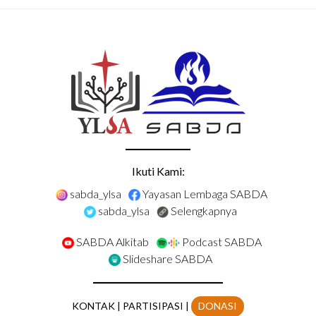
Ikuti Kami:
sabda_ylsa
Yayasan Lembaga SABDA
sabda_ylsa
Selengkapnya
SABDA Alkitab
Podcast SABDA
Slideshare SABDA
KONTAK
|
PARTISIPASI
|
DONASI