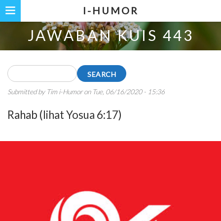
Skip
I-HUMOR
to
JAWABAN KUIS 443
main
content
Search
Submitted by
Tim i-Humor
on
Tue, 06/16/2020 - 15:36
Rahab (
lihat Yosua 6:17
)