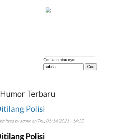
Humor Terbaru
itilang Polisi
bmitted by
admin
on
Thu, 01/14/2021 - 14:35
itilang Polisi