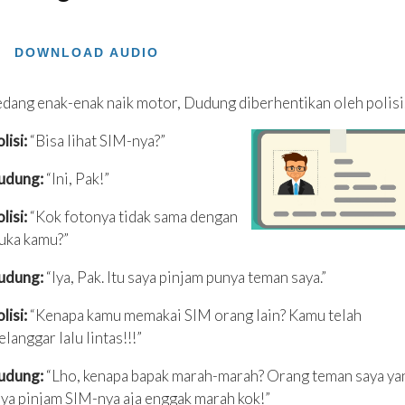
DOWNLOAD AUDIO
dang enak-enak naik motor, Dudung diberhentikan oleh polisi
lisi:
“Bisa lihat SIM-nya?”
udung:
“Ini, Pak!”
lisi:
“Kok fotonya tidak sama dengan
uka kamu?”
udung:
“Iya, Pak. Itu saya pinjam punya teman saya.”
lisi:
“Kenapa kamu memakai SIM orang lain? Kamu telah
langgar lalu lintas!!!”
udung:
“Lho, kenapa bapak marah-marah? Orang teman saya ya
ya pinjam SIM-nya aja enggak marah kok!”